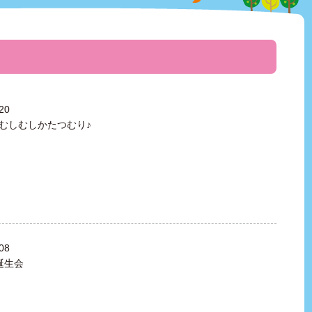
20
むしむしかたつむり♪
08
誕生会