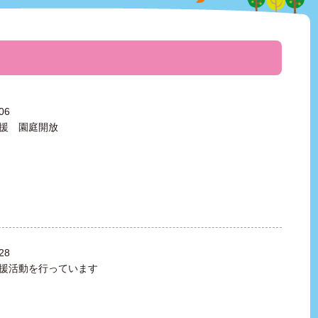
06
援 園庭開放
28
援活動を行っています