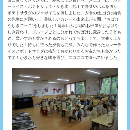
園に帰ってきてからは、みんなで夕食作り。メニューは「カレ
ーライス・ポテトサラダ・かき氷」包丁で野菜やハムを切り、
ポテトサラダのジャガイモを潰しました。夕食の仕上げは給食
の先生にお願いし、美味しいカレーが出来上がる間、“おばけ
やしきごっこ”をしました！薄暗いふじ組のお部屋がおばけや
しき変わり、グループごとに分かれでおばけに変身した子ども
達。脅かすのも脅かされるのもとっても楽しくて、大盛り上が
りでした！待ちに待った夕食も完成。みんなで作ったカレーラ
イスとポテトサラダは格別でおかわりするお友だちも多かった
です！かき氷も好きな味を選び、ニコニコで食べていました。